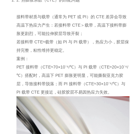
2. 热膨胀系数（CTE）的匹配问题
接料带材质与载带（通常为 PET 或 PI）的 CTE 差异会导致
高温下热应力产生：若接料带 CTE＞载带，高温下接料带膨
胀更剧烈，可能拉伸胶层导致开裂；
若接料带 CTE≈载带（如 PI 与 PI 载带），热应力小，胶层保
持完整，粘性维持更稳定。
案例：
PET 接料带（CTE≈70×10⁻⁶/℃）与 PI 载带（CTE≈20×10⁻⁶/
℃）搭配时，高温下 PET 膨胀更明显，可能撕裂亚克力胶
层，导致接料带脱落；而 PI 接料带（CTE≈30×10⁻⁶/℃）与
PI 载带 CTE 更接近，硅胶胶层不易因热应力失效。