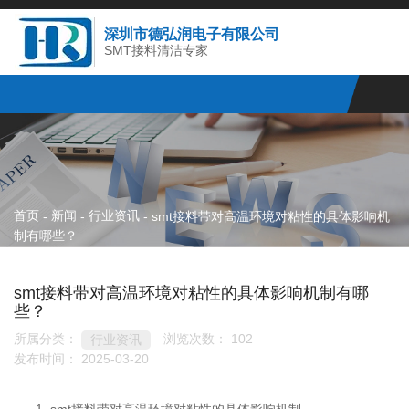
深圳市德弘润电子有限公司
SMT接料清洁专家
首页
新闻
行业资讯
-
-
-
smt接料带对高温环境对粘性的具体影响机
制有哪些？
smt接料带对高温环境对粘性的具体影响机制有哪
些？
所属分类：
浏览次数：
102
行业资讯
发布时间： 2025-03-20