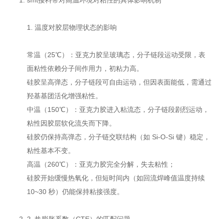
smt接料带对高温环境对粘性的具体影响机制
1. 温度对胶层物理状态的影响
常温（25℃）：亚克力胶呈玻璃态，分子链段运动受限，表
面粘性依赖分子间作用力，初粘力高。
硅胶呈高弹态，分子链段可自由运动，但因表面能低，需通过
羟基基团活化增强粘性。
中温（150℃）：亚克力胶进入粘流态，分子链段剧烈运动，
粘性因胶层软化流失而下降。
硅胶仍保持高弹态，分子链交联结构（如 Si-O-Si 键）稳定，
粘性基本不变。
高温（260℃）：亚克力胶完全分解，失去粘性；
硅胶开始缓慢热氧化，但短时间内（如回流焊峰值温度持续
10~30 秒）仍能保持粘接强度。