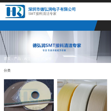
深圳市德弘润电子有限公司
SMT接料清洁专家
首页
产品
-
-
AI立（卧）式编带
分类