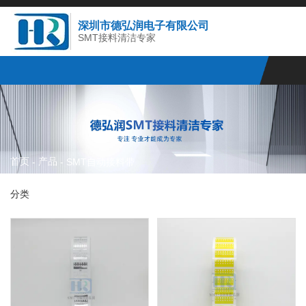
深圳市德弘润电子有限公司
SMT接料清洁专家
首页
产品
-
-
SMT自动接料带
分类