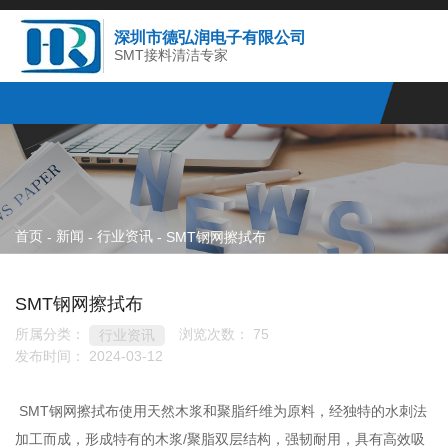
深圳市德弘润电子有限公司
SMT接料清洁专家
首页
新闻
行业资讯
-
-
-
SMT钢网擦拭布
SMT钢网擦拭布
所属分类：
浏览次数：
75
行业资讯
发布时间： 2024-03-12
SMT钢网擦拭布使用天然木浆和聚脂纤维为原料，经独特的水刺法
加工而成，形成特有的木浆/聚脂双层结构，强韧耐用，具有高效吸