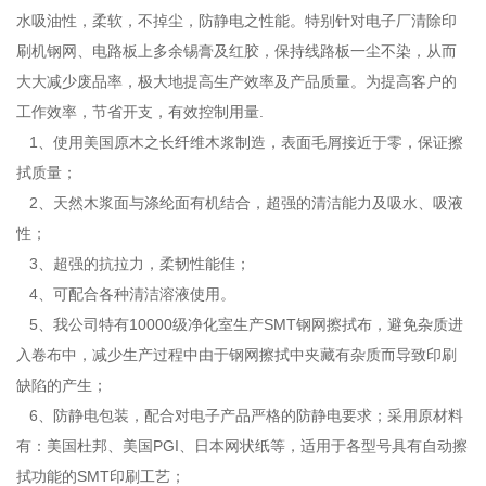
水吸油性，柔软，不掉尘，防静电之性能。特别针对电子厂清除印
刷机钢网、电路板上多余锡膏及红胶，保持线路板一尘不染，从而
大大减少废品率，极大地提高生产效率及产品质量。为提高客户的
工作效率，节省开支，有效控制用量.
1、使用美国原木之长纤维木浆制造，表面毛屑接近于零，保证擦
拭质量；
2、天然木浆面与涤纶面有机结合，超强的清洁能力及吸水、吸液
性；
3、超强的抗拉力，柔韧性能佳；
4、可配合各种清洁溶液使用。
5、我公司特有10000级净化室生产SMT钢网擦拭布，避免杂质进
入卷布中，减少生产过程中由于钢网擦拭中夹藏有杂质而导致印刷
缺陷的产生；
6、防静电包装，配合对电子产品严格的防静电要求；采用原材料
有：美国杜邦、美国PGI、日本网状纸等，适用于各型号具有自动擦
拭功能的SMT印刷工艺；