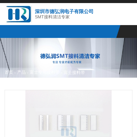
深圳市德弘润电子有限公司
SMT接料清洁专家
首页
产品
富士专用接料带
-
-
-
富士接料带