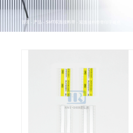
首页
产品
SMT双面接料带
-
-
-
双面接料带带印字银色