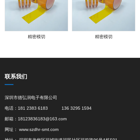
精密模切
精密模切
联系我们
深圳市德弘润电子有限公司
电话：181 2383 6183 136 3295 1594
邮箱：18123836183@163.com
网址：
www.szdhr-smt.com