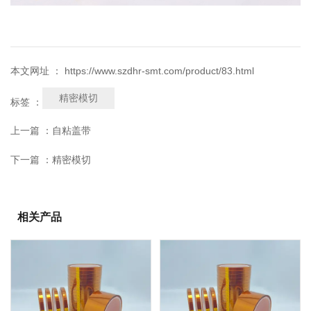
本文网址 ： https://www.szdhr-smt.com/product/83.html
精密模切
标签 ：
上一篇 ：
自粘盖带
下一篇 ：
精密模切
相关产品