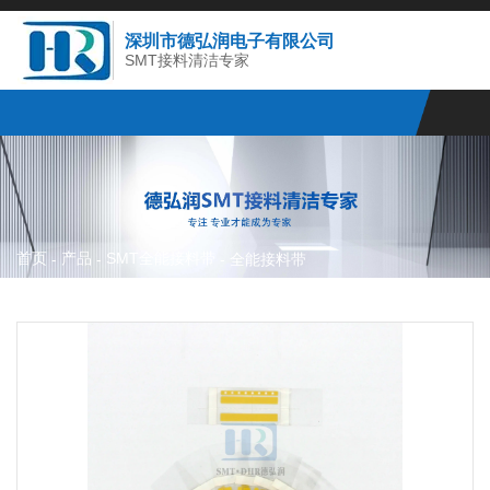
深圳市德弘润电子有限公司
SMT接料清洁专家
首页
产品
SMT全能接料带
-
-
-
全能接料带